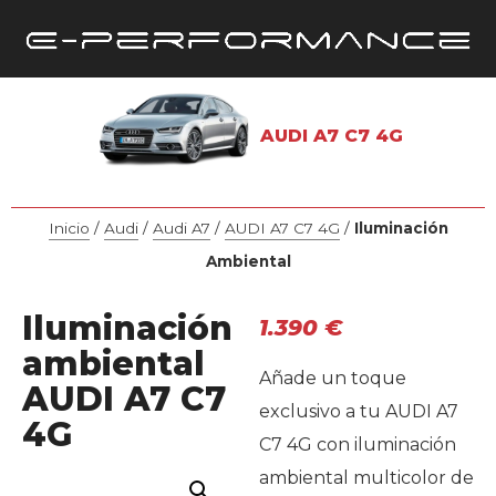
AUDI A7 C7 4G
Inicio
/
Audi
/
Audi A7
/
AUDI A7 C7 4G
/
Iluminación
Ambiental
Iluminación
1.390
€
ambiental
Añade un toque
AUDI A7 C7
exclusivo a tu AUDI A7
4G
C7 4G con iluminación
ambiental multicolor de