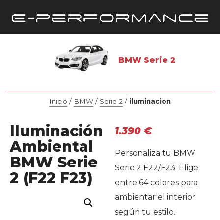
BMW Serie 2
Inicio
/
BMW
/
Serie 2
/
iluminacion
Iluminación
1.390
€
Ambiental
Personaliza tu BMW
BMW Serie
Serie 2 F22/F23: Elige
2 (F22 F23)
entre 64 colores para
ambientar el interior
según tu estilo.