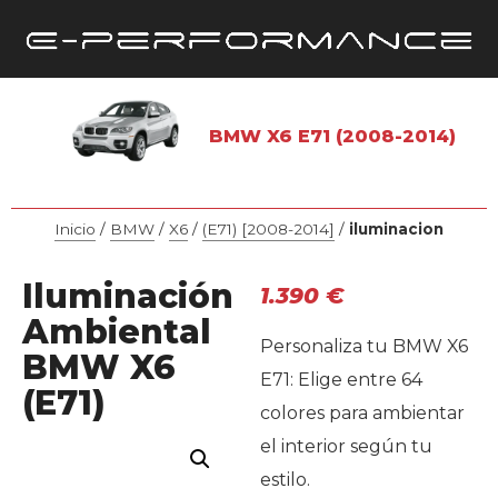
BMW X6 E71 (2008-2014)
Inicio
/
BMW
/
X6
/
(E71) [2008-2014]
/
iluminacion
Iluminación
1.390
€
Ambiental
Personaliza tu BMW X6
BMW X6
E71: Elige entre 64
(E71)
colores para ambientar
el interior según tu
estilo.