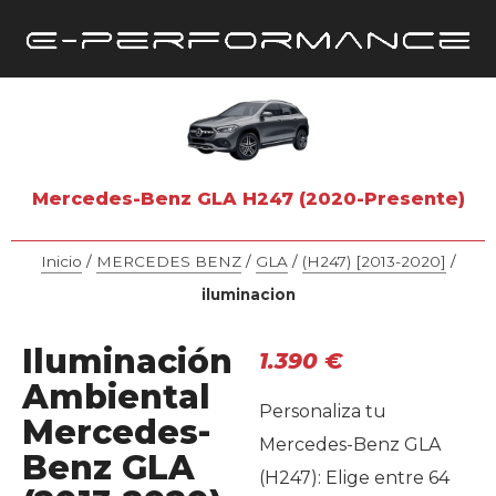
Mercedes-Benz GLA H247 (2020-Presente)
Inicio
/
MERCEDES BENZ
/
GLA
/
(H247) [2013-2020]
/
iluminacion
Iluminación
1.390
€
Ambiental
Personaliza tu
Mercedes-
Mercedes-Benz GLA
Benz GLA
(H247): Elige entre 64