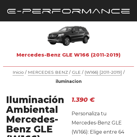
Mercedes-Benz GLE W166 (2011-2019)
Inicio
/
MERCEDES BENZ
/
GLE
/
(W166) [2011-2019]
/
iluminacion
Iluminación
1.390
€
Ambiental
Personaliza tu
Mercedes-
Mercedes-Benz GLE
Benz GLE
(W166): Elige entre 64