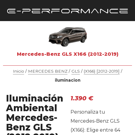
Mercedes-Benz GLS X166 (2012-2019)
Inicio
/
MERCEDES BENZ
/
GLS
/
(X166) [2012-2019]
/
iluminacion
Iluminación
1.390
€
Ambiental
Personaliza tu
Mercedes-
Mercedes-Benz GLS
Benz GLS
(X166): Elige entre 64