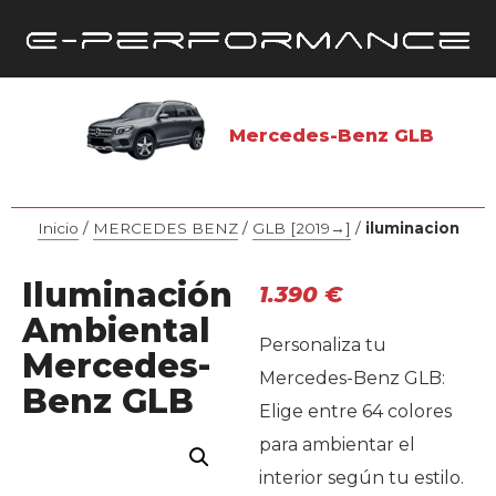
Mercedes-Benz GLB
Inicio
/
MERCEDES BENZ
/
GLB [2019→]
/
iluminacion
Iluminación
1.390
€
Ambiental
Personaliza tu
Mercedes-
Mercedes-Benz GLB:
Benz GLB
Elige entre 64 colores
para ambientar el
interior según tu estilo.