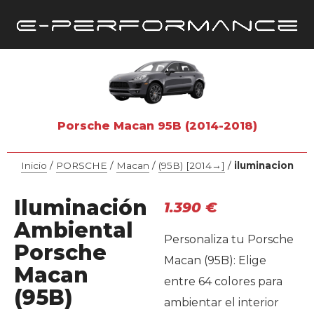
Porsche Macan 95B (2014-2018)
Inicio
/
PORSCHE
/
Macan
/
(95B) [2014→]
/
iluminacion
Iluminación
1.390
€
Ambiental
Personaliza tu Porsche
Porsche
Macan (95B): Elige
Macan
entre 64 colores para
(95B)
ambientar el interior