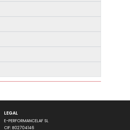
LEGAL
E-PERFORMANCELAF SL
CIF: B02704146