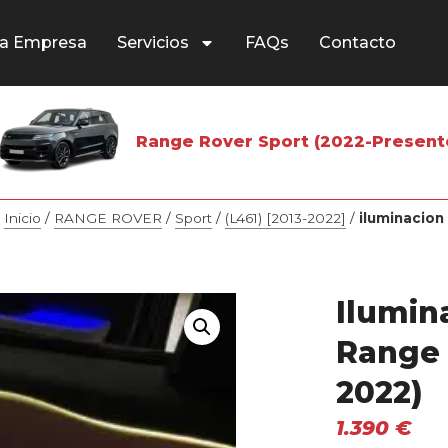
a Empresa
Servicios
FAQs
Contacto
Range Rover Sport (2022-Present
Inicio
/
RANGE ROVER
/
Sport
/
(L461) [2013-2022]
/
iluminacion
Ilumin
Range 
2022)
1.390
€