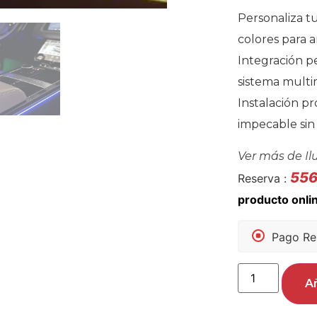
Personaliza t
colores para a
Integración pe
sistema multi
Instalación p
impecable sin
Ver más de
I
55
Reserva :
Pago Re
Añ