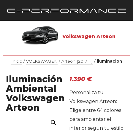
Volkswagen Arteon
Inicio
/
VOLKSWAGEN
/
Arteon [2017→]
/
iluminacion
Iluminación
1.390
€
Ambiental
Personaliza tu
Volkswagen
Volkswagen Arteon:
Arteon
Elige entre 64 colores
para ambientar el
interior según tu estilo.