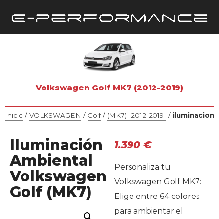
Volkswagen Golf MK7 (2012-2019)
Inicio
/
VOLKSWAGEN
/
Golf
/
(MK7) [2012-2019]
/
iluminacion
Iluminación
1.390
€
Ambiental
Personaliza tu
Volkswagen
Volkswagen Golf MK7:
Golf (MK7)
Elige entre 64 colores
para ambientar el