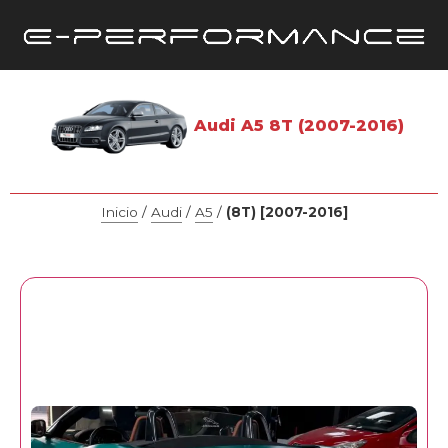
Audi A5 8T (2007-2016)
Inicio
/
Audi
/
A5
/
(8T) [2007-2016]