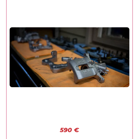
590
€