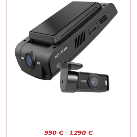
990
€
–
1.290
€