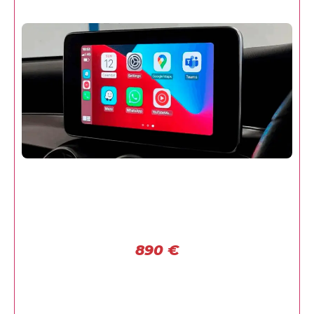
890
€