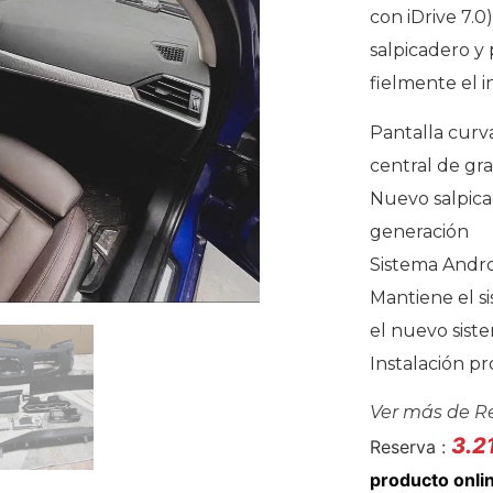
con iDrive 7.
salpicadero y 
fielmente el i
Pantalla curv
central de gr
Nuevo salpica
generación
Sistema Androi
Mantiene el si
el nuevo sist
Instalación p
Ver más de
R
3.2
Reserva :