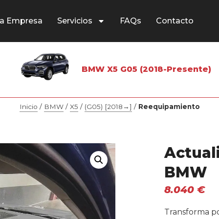
a Empresa
Servicios
FAQs
Contacto
BMW X5 G05 (2018-Presente)
Inicio
/
BMW
/
X5
/
(G05) [2018→]
/
Reequipamiento
Actual
BMW
8.040
€
Transforma p