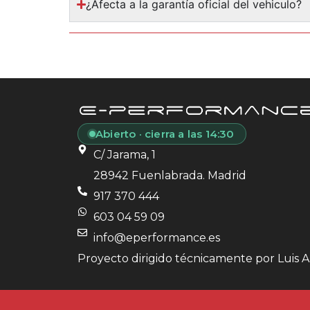
¿Afecta a la garantía oficial del vehiculo?
Abierto · cierra a las 14:30
C/ Jarama, 1
28942 Fuenlabrada. Madrid
917 370 444
603 04 59 09
info@eperformance.es
Proyecto dirigido técnicamente por Luis A