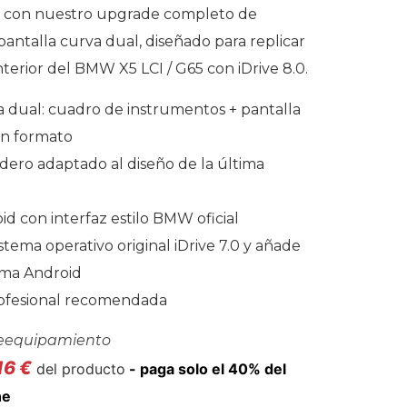
0) con nuestro upgrade completo de
pantalla curva dual, diseñado para replicar
nterior del BMW X5 LCI / G65 con iDrive 8.0.
a dual: cuadro de instrumentos + pantalla
an formato
dero adaptado al diseño de la última
d con interfaz estilo BMW oficial
stema operativo original iDrive 7.0 y añade
ema Android
rofesional recomendada
eequipamiento
16
€
del producto