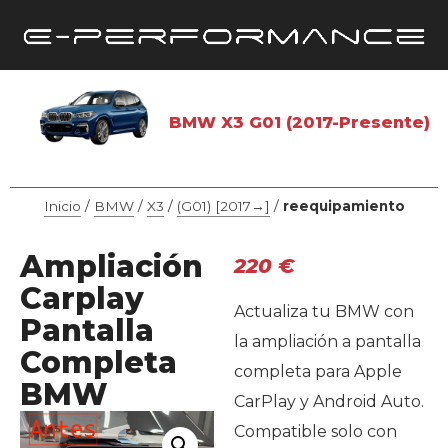
BMW X3 G01 (2017-Presente)
Inicio
/
BMW
/
X3
/
(G01) [2017→]
/
reequipamiento
Ampliación
220
€
Carplay
Actualiza tu BMW con
Pantalla
la ampliación a pantalla
Completa
completa para Apple
BMW
CarPlay y Android Auto.
Compatible solo con