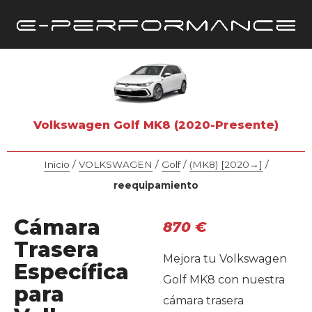
Volkswagen Golf MK8 (2020-Presente)
Inicio
/
VOLKSWAGEN
/
Golf
/
(MK8) [2020→]
/
reequipamiento
Cámara
870
€
Trasera
Mejora tu Volkswagen
Específica
Golf MK8 con nuestra
para
cámara trasera