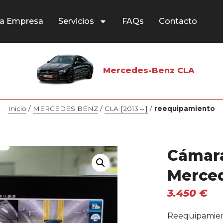
a Empresa
Servicios
FAQs
Contacto
Mercedes-Benz CLA
Inicio
/
MERCEDES BENZ
/
CLA [2013→]
/
reequipamiento
Cámara
Merce
3.450
€
Reequipamient