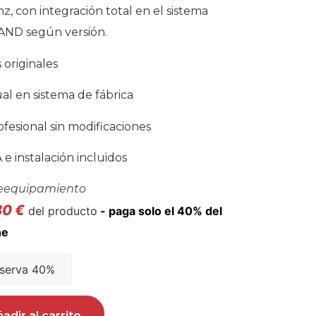
, con integración total en el sistema
ND según versión.
originales
ual en sistema de fábrica
ofesional sin modificaciones
 e instalación incluidos
eequipamiento
80
€
del producto
serva 40%
adir al carrito