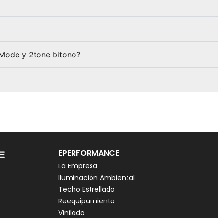
-Mode y 2tone bitono?
EPERFORMANCE
La Empresa
Iluminación Ambiental
Techo Estrellado
Reequipamiento
Vinilado