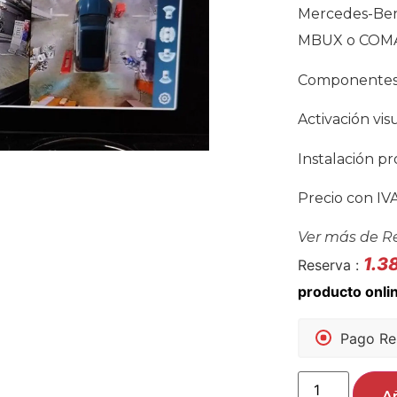
Mercedes-Benz
MBUX o COMA
Componentes 
Activación vis
Instalación pr
Precio con IVA
Ver más de
R
1.3
Reserva :
Pago Re
Añ