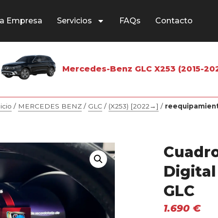
a Empresa
Servicios
FAQs
Contacto
Mercedes-Benz GLC X253 (2015-20
icio
/
MERCEDES BENZ
/
GLC
/
(X253) [2022→]
/
reequipamien
Cuadro
Digita
GLC
1.690
€