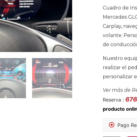
Cuadro de Ins
Mercedes GLC 
Carplay, nave
volante. Perso
de conducció
Nuestro equip
realizar el pe
personalizar e
Ver más de
R
67
Reserva :
Pago Re