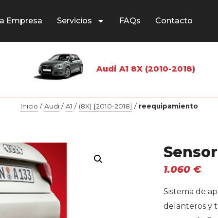
a Empresa
Servicios
FAQs
Contacto
Audi A1 8X (2010-2018)
Inicio
/
Audi
/
A1
/
(8X) [2010-2018]
/
reequipamiento
Sensor
1.060
€
Sistema de ap
delanteros y 