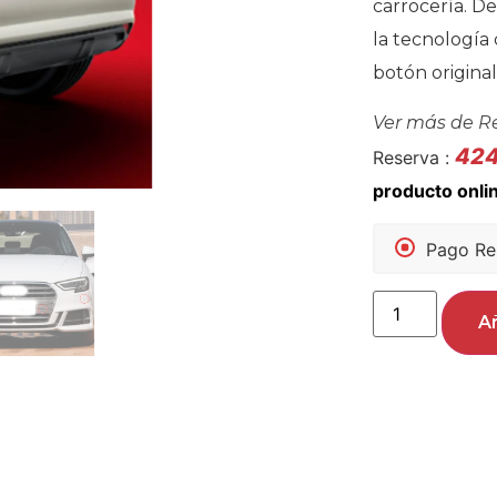
carrocería. De
la tecnología 
botón original
Ver más de
R
42
Reserva :
Pago Re
Añ