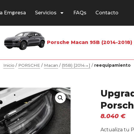
a Empresa
Servicios
FAQs
Contacto
Porsche Macan 95B (2014-2018)
Inicio
/
PORSCHE
/
Macan
/
(95B) [2014→]
/
reequipamiento
Upgrad
Porsc
8.040
€
Actualiza tu 