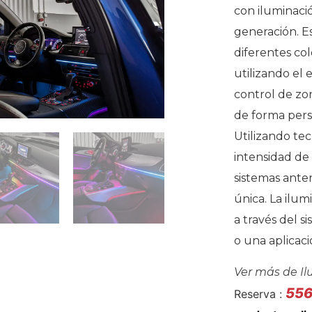
con iluminaci
generación. E
diferentes col
utilizando el
control de zon
de forma pers
Utilizando tec
intensidad de
sistemas ante
única. La ilu
a través del s
o una aplicac
Ver más de
I
55
Reserva :