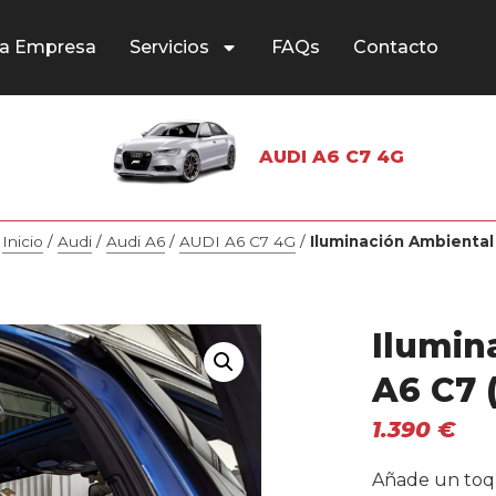
a Empresa
Servicios
FAQs
Contacto
AUDI A6 C7 4G
Inicio
/
Audi
/
Audi A6
/
AUDI A6 C7 4G
/
Iluminación Ambiental
Ilumin
A6 C7 
1.390
€
Añade un toqu