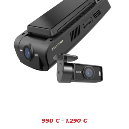
990
€
–
1.290
€