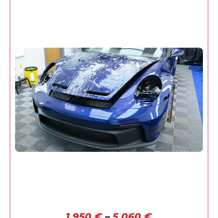
1.950
€
–
5.060
€