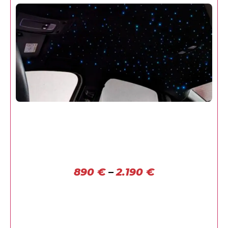
890
€
–
2.190
€