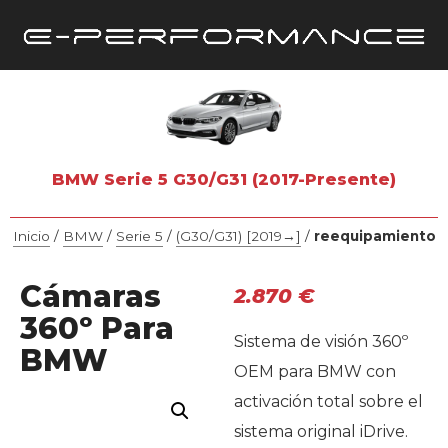
BMW Serie 5 G30/G31 (2017-Presente)
Inicio
/
BMW
/
Serie 5
/
(G30/G31) [2019→]
/
reequipamiento
Cámaras
2.870
€
360º Para
Sistema de visión 360º
BMW
OEM para BMW con
activación total sobre el
sistema original iDrive.