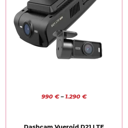
990
€
–
1.290
€
Dashcam Vueroid D21 LTE