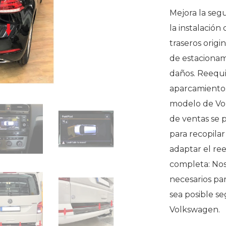
Mejora la seg
la instalació
traseros origi
de estacionam
daños. Reequi
aparcamiento.
modelo de Vol
de ventas se 
para recopilar
adaptar el re
completa: No
necesarios pa
sea posible se
Volkswagen.