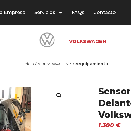
a Empresa
Servicios
FAQs
Contacto
VOLKSWAGEN
Inicio
/
VOLKSWAGEN
/
reequipamiento
Sensor
Delant
Volks
1.300
€