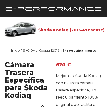
Škoda Kodiaq (2016-Presente)
Inicio
/
SKODA
/
Kodiaq [2016→]
/
reequipamiento
Cámara
870
€
Trasera
Mejora tu Škoda Kodiaq
Específica
con nuestra cámara
para Škoda
trasera específica, un
Kodiaq
reequipamiento 100%
original que facilita el