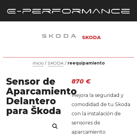
SKODA
Inicio
/
SKODA
/
reequipamiento
Sensor de
870
€
Aparcamiento
Mejora la seguridad y
Delantero
comodidad de tu Skoda
para Škoda
con la instalación de
sensores de
aparcamiento