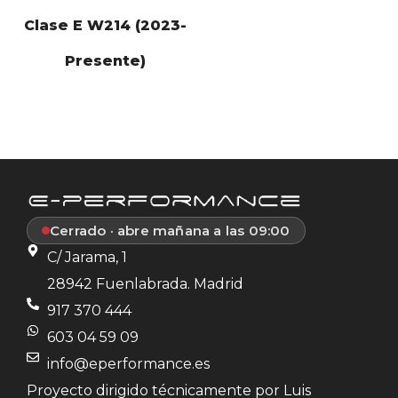
Clase E W214 (2023-
Presente)
Cerrado · abre mañana a las 09:00
C/ Jarama, 1
28942 Fuenlabrada. Madrid
917 370 444
603 04 59 09
info@eperformance.es
Proyecto dirigido técnicamente por Luis